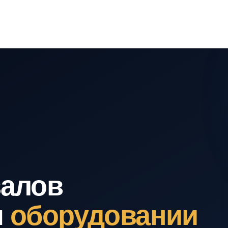
валов
м
оборудовании