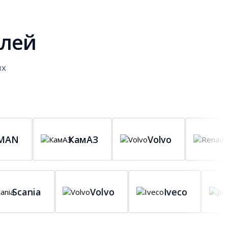
илей
ых
КамАЗ
Volvo
Renault
Scania
Volvo
Iveco