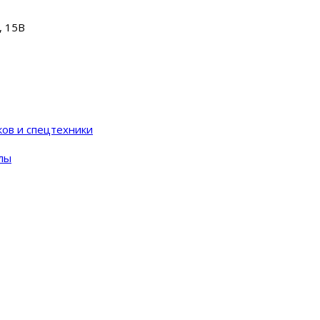
, 15В
ков и спецтехники
лы