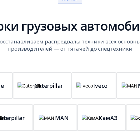
ки грузовых автомоб
осстанавливаем распредвалы техники всех основн
производителей — от тягачей до спецтехники
Caterpillar
Iveco
MAN
Caterpillar
MAN
КамАЗ